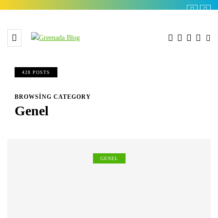
428 POSTS
BROWSING CATEGORY
Genel
GENEL