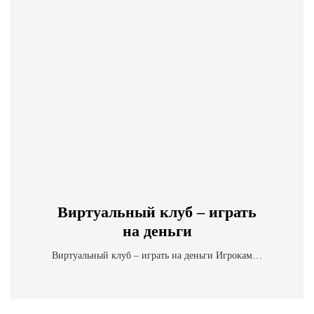
Виртуальный клуб – играть
на деньги
Виртуальный клуб – играть на деньги Игрокам…