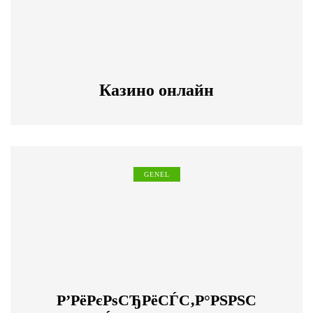
Казино онлайн
GENEL
Р’РёРєРѕСЂРёСЃС‚Р°РЅРЅС